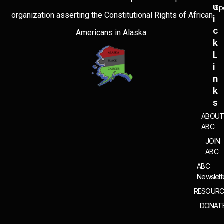
i
U
Sp
organization asserting the Constitutional Rights of African
o
I
n
C
Americans in Alaska.
K
L
I
N
K
S
ABOU
ABC
JOIN
ABC
ABC
Newslett
RESOURC
DONAT